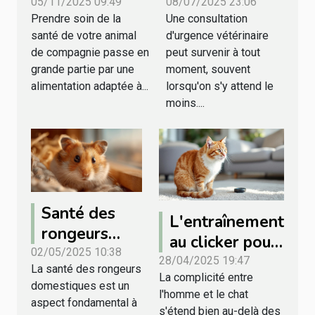
meilleures
votre animal
05/11/2025 09:49
08/07/2025 23:06
Prendre soin de la
Une consultation
croquettes
pour une
santé de votre animal
d'urgence vétérinaire
pour la santé
consultation
de compagnie passe en
peut survenir à tout
spécifique de
d'urgence ?
grande partie par une
moment, souvent
votre animal ?
alimentation adaptée à...
lorsqu'on s'y attend le
moins....
Santé des
L'entraînement
rongeurs
au clicker pour
identifiez et
02/05/2025 10:38
les chats une
28/04/2025 19:47
La santé des rongeurs
prévenez les
La complicité entre
méthode
domestiques est un
maladies
l'homme et le chat
ludique pour
aspect fondamental à
s'étend bien au-delà des