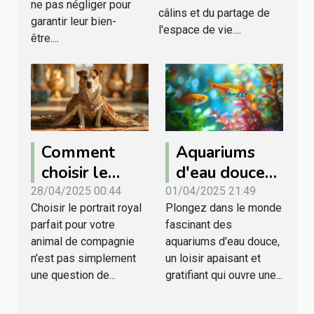
communes
renforcer les
ne pas négliger pour
câlins et du partage de
chez les
garantir leur bien-
liens
l'espace de vie....
petits
être....
mammifères
domestiques
Comment
Aquariums
choisir le
d'eau douce
meilleur
pour
28/04/2025 00:44
01/04/2025 21:49
Choisir le portrait royal
Plongez dans le monde
portrait royal
débutants
parfait pour votre
fascinant des
pour votre
choix des
animal de compagnie
aquariums d'eau douce,
animal de
espèces et
n'est pas simplement
un loisir apaisant et
compagnie
entretien
une question de...
gratifiant qui ouvre une...
facile