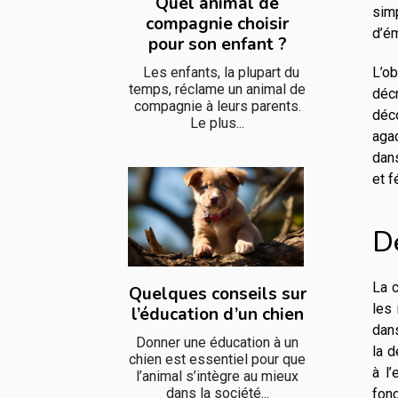
Quel animal de
sim
compagnie choisir
d’ém
pour son enfant ?
Les enfants, la plupart du
L’o
temps, réclame un animal de
décr
compagnie à leurs parents.
déco
Le plus...
agac
dans
et f
Dé
La c
Quelques conseils sur
les 
l’éducation d’un chien
dans
Donner une éducation à un
la 
chien est essentiel pour que
à l
l’animal s’intègre au mieux
dans la société...
fonc