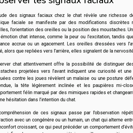
bserver les signaux faciaux
tude des signaux faciaux chez le chat révèle une richesse 
ique faciale se manifeste par des modifications discrètes ma
lles, l’orientation des oreilles ou la position des moustaches. U
émotion chat intense, comme la peur ou l’excitation, tandis qu
ilance accrue ou un agacement. Les oreilles dressées vers l’av
é, alors que repliées vers l’arrière, elles signalent de la nervosité 
erver chat attentivement offre la possibilité de distinguer d
staches projetées vers l’avant indiquent une curiosité et une
quées contre les joues révèlent un malaise ou une posture déf
endue, la tête légèrement inclinée et les paupières mi-clos
portement félin marqué par des mimiques rapides et changeant
ne hésitation dans l’intention du chat.
compréhension de ces signaux passe par l’observation répété
raction avec un congénère ou un humain, un chat qui alterne entre
nconfort croissant, ce qui peut précéder un comportement d’évit