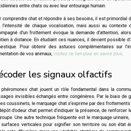
idiennes entre chats ou avec leur entourage humain.
 comprendre chat et répondre à ses besoins, il est primordial d
à l’intensité de chaque vocalisation, mais aussi au contexte 
ompagné d’un frottement évoque la demande d’attention, alors
tien à distance. En étudiant ces nuances, il devient possible d’
estique. Pour obtenir des astuces complémentaires sur l’in
imentation de vos animaux,
visitez ce lien pour en savoir plus
.
coder les signaux olfactifs
 phéromones chat jouent un rôle fondamental dans la commun
sages invisibles échangés entre congénères. Par le biais de g
es coussinets, le marquage chat s’exprime par des frottements s
épôt d’odeur chat permet d’indiquer la présence, de renforcer le
roupe. Une autre technique fréquente est le marquage urinaire, 
surfaces verticales pour signifier son territoire ou son état