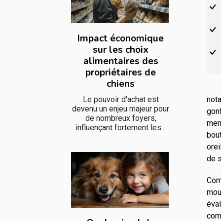
Impact économique
sur les choix
alimentaires des
propriétaires de
chiens
Le pouvoir d'achat est
nota
devenu un enjeu majeur pour
gonf
de nombreux foyers,
men
influençant fortement les...
bout
orei
de s
Comp
mouv
éval
com