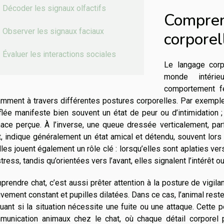
Décoder les signaux olfactifs
Compren
Observer les signaux faciaux
corporel
Évaluer les interactions sociales
Le langage corp
monde intérie
comportement fé
mment à travers différentes postures corporelles. Par exemple
lée manifeste bien souvent un état de peur ou d’intimidation ;
ace perçue. À l’inverse, une queue dressée verticalement, p
, indique généralement un état amical et détendu, souvent lors
lles jouent également un rôle clé : lorsqu’elles sont aplaties vers
tress, tandis qu’orientées vers l’avant, elles signalent l’intérêt ou
rendre chat, c’est aussi prêter attention à la posture de vigila
ement constant et pupilles dilatées. Dans ce cas, l’animal reste 
uant si la situation nécessite une fuite ou une attaque. Cett
munication animaux chez le chat, où chaque détail corporel p