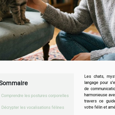
Les chats, myst
Sommaire
langage pour s'
de communication
harmonieuse avec
Comprendre les postures corporelles
travers ce gui
votre félin et amé
Décrypter les vocalisations félines