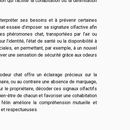
 qui facilite la cohabitation ou la délimitation
terpréter ses besoins et à prévenir certaines
at essaie d’imposer sa signature olfactive afin
 Les phéromones chat, transportées par l’air ou
l’identité, l’état de santé ou la disponibilité à
ciales, en permettant, par exemple, à un nouvel
ouver une sensation de sécurité grâce aux odeurs
deur chat offre un éclairage précieux sur la
naire, ou au contraire une absence de marquage,
our le propriétaire, décoder ces signaux olfactifs
ien-être de chacun et favoriser une cohabitation
félin améliore la compréhension mutuelle et
s et respectueuses.