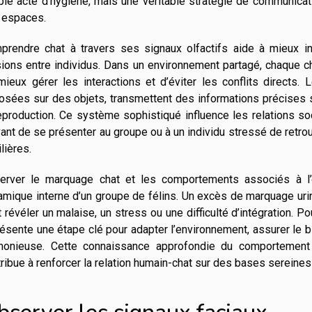
le acte d’hygiène, mais une véritable stratégie de communication
 espaces.
prendre chat à travers ses signaux olfactifs aide à mieux in
ions entre individus. Dans un environnement partagé, chaque ch
ieux gérer les interactions et d’éviter les conflits directs.
sées sur des objets, transmettent des informations précises sur 
eproduction. Ce système sophistiqué influence les relations so
vant de se présenter au groupe ou à un individu stressé de retr
lières.
erver le marquage chat et les comportements associés à l’o
mique interne d’un groupe de félins. Un excès de marquage uri
 révéler un malaise, un stress ou une difficulté d’intégration. P
ésente une étape clé pour adapter l’environnement, assurer le b
monieuse. Cette connaissance approfondie du comportement 
ribue à renforcer la relation humain-chat sur des bases sereine