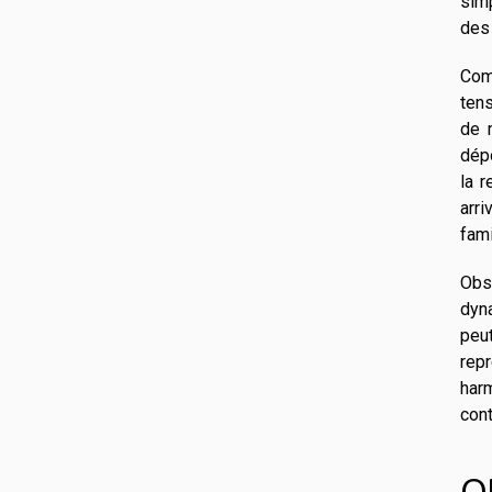
simp
des
Com
tens
de m
dépo
la r
arri
fami
Obs
dyna
peut
repr
har
cont