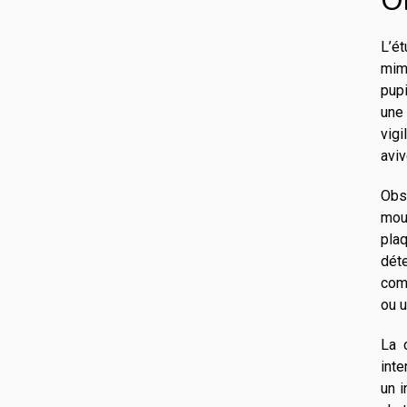
O
L’é
mim
pupi
une 
vig
aviv
Obs
mou
pla
dét
com
ou u
La 
inte
un i