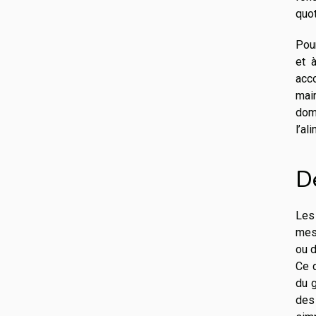
quot
Pour
et 
acc
main
dom
l’al
Dé
Les
mes
ou d
Ce d
du g
des 