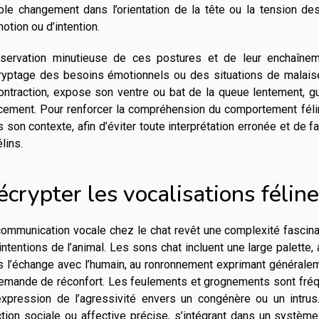
ple changement dans l’orientation de la tête ou la tension d
otion ou d’intention.
bservation minutieuse de ces postures et de leur enchaîneme
yptage des besoins émotionnels ou des situations de malaise. 
ntraction, expose son ventre ou bat de la queue lentement, gu
ement. Pour renforcer la compréhension du comportement félin,
 son contexte, afin d’éviter toute interprétation erronée et de 
élins.
crypter les vocalisations félin
ommunication vocale chez le chat revêt une complexité fascina
intentions de l’animal. Les sons chat incluent une large palette,
 l’échange avec l’humain, au ronronnement exprimant généraleme
demande de réconfort. Les feulements et grognements sont fréq
’expression de l’agressivité envers un congénère ou un intrus
tion sociale ou affective précise, s’intégrant dans un systèm