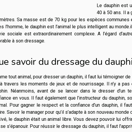
Le dauphin est 
40 à 50 ans. Il a
 mètres. Sa masse est de 70 kg pour les espèces communes et
s l’homme, le dauphin est l’animal le plus intelligent au monde
vie sociale est extraordinairement complexe. A l’égard d’autr
orable à son dressage.
ue savoir du dressage du dauphi
e tout animal, pour dresser un dauphin, il faut lui témoigner de 
 à travers les moments de jeux et de nourrissage. Il n’y a pas
phin. Néanmoins, avant de se lancer dans le dresser d’un tel a
iance en vous. Il faut également que l’instructeur du dauphin, s
imal. Pour gagner le respect et la confiance d’un dauphin, il fau
re. Savoir le manager pour qu’il s’adapte à son nouveau monde de
ivé, le dauphin était un animal libre. Vous devez pouvoir lui offri
se s’épanouir. Pour réussir le dressage du dauphin, il faut l’appri