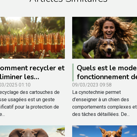
Quels est le mode
omment recycler et
fonctionnement d
liminer les
la cynotechnique ?
artouches de chasse
09/03/2023 09:58
03/2025 01:10
La cynotechnie permet
recyclage des cartouches de
sagées
d’enseigner à un chien des
sse usagées est un geste
comportements complexes et
ificatif pour la protection de
des tâches détaillées. De...
...