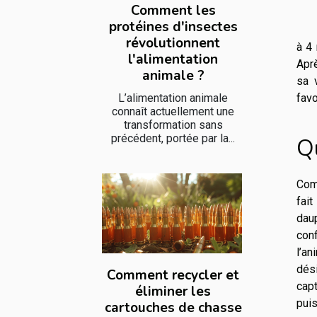
Comment les
protéines d'insectes
révolutionnent
à 4
l'alimentation
Aprè
animale ?
sa 
L’alimentation animale
fav
connaît actuellement une
transformation sans
précédent, portée par la...
Q
Comm
fait
dau
conf
l’an
dési
Comment recycler et
capt
éliminer les
puis
cartouches de chasse