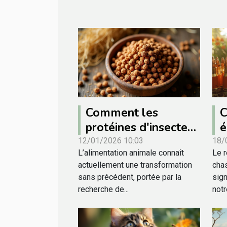
Comment les
C
protéines d'insectes
é
révolutionnent
c
12/01/2026 10:03
18/
L’alimentation animale connaît
Le 
l'alimentation
u
actuellement une transformation
cha
animale ?
sans précédent, portée par la
sign
recherche de...
notre