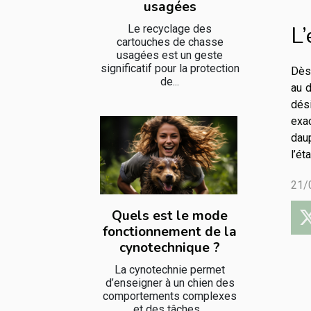
usagées
L
Le recyclage des
cartouches de chasse
usagées est un geste
significatif pour la protection
Dès
de...
au d
dés
exa
daup
l’ét
21/
Quels est le mode
fonctionnement de la
cynotechnique ?
La cynotechnie permet
d’enseigner à un chien des
comportements complexes
et des tâches...