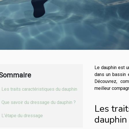
Le dauphin est u
Sommaire
dans un bassin 
Découvrez, com
meilleur compag
Les traits caractéristiques du dauphin
Que savoir du dressage du dauphin ?
Les trai
L’étape du dressage
dauphin