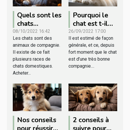
Quels sont les
Pourquoi le
chats
chat est t-il
domestiques
une bonne
08/10/2022 16:42
26/09/2022 17:00
Les chats sont des
Il est estimé de façon
les plus chers
compagnie ?
animaux de compagnie.
générale, et ce, depuis
du monde ?
Il existe de ce fait
fort moment que le chat
plusieurs races de
est d’une très bonne
chats domestiques.
compagnie....
Acheter...
Nos conseils
2 conseils à
pour réussir
suivre pour