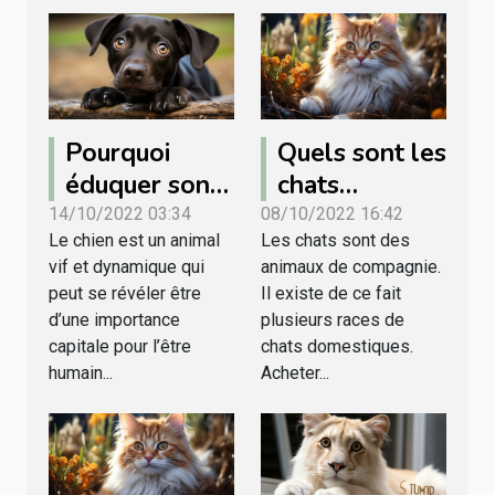
Pourquoi
Quels sont les
éduquer son
chats
chien ?
domestiques
14/10/2022 03:34
08/10/2022 16:42
Le chien est un animal
Les chats sont des
les plus chers
vif et dynamique qui
animaux de compagnie.
du monde ?
peut se révéler être
Il existe de ce fait
d’une importance
plusieurs races de
capitale pour l’être
chats domestiques.
humain...
Acheter...