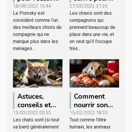
l’élevage d’un
prendre soin
18/08/2022 15:44
27/05/2022 21:26
Le Pomsky est
Les chiens sont des
chiot Pomsky
de son chien
considéré comme l’un
compagnons qui
des meilleurs chiots de
prennent beaucoup de
compagnie qui ne
place dans une vie, et
manque plus dans les
on veut qu’il l’occupe
ménages...
très...
Astuces,
Comment
conseils et
nourrir son
faits
animal
15/03/2022 00:55
15/02/2022 18:35
Les chats sont (si tout
Tout comme l’être
concernant le
domestique ?
va bien) généralement
humain, les animaux
chat qui