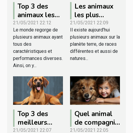
Top 3 des
Les animaux
animaux les
les plus
plus rapides
agressifs au
21/05/2021 22:12
21/05/2021 22:09
Le monde regorge de
Il existe aujourd’hui
au monde
monde
plusieurs animaux ayant
plusieurs animaux sur la
tous des
planète terre, de races
caractéristiques et
différentes et aussi de
performances diverses.
natures...
Ainsi, on y...
Top 3 des
Quel animal
meilleurs
de compagnie
animaux de
choisir pour
21/05/2021 22:07
21/05/2021 22:05