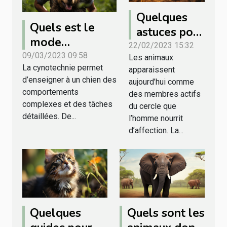
Quelques
Quels est le
astuces pour
mode
retrouver
22/02/2023 15:32
fonctionnement
09/03/2023 09:58
Les animaux
votre animal
La cynotechnie permet
de la
apparaissent
perdu
d’enseigner à un chien des
aujourd’hui comme
cynotechnique ?
comportements
des membres actifs
complexes et des tâches
du cercle que
détaillées. De...
l’homme nourrit
d’affection. La...
Quelques
Quels sont les