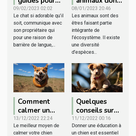
guides pour
animaux dont
déchiffrer le
les noms
09/02/2023 02:02
08/01/2023 20:46
Le chat si adorable qu’il
Les animaux sont des
langage de
commencent
soit, communique avec
êtres faisant partie
votre chat
par la lettre N
son propriétaire qui
intégrante de
?
pour une raison de
l’écosystème. Il existe
barrière de langue,...
une diversité
d’espèces...
Comment
Quelques
calmer un
conseils sur
chien qui
l’éducation
13/12/2022 22:24
11/12/2022 00:16
Le meilleur moyen de
Donner une éducation à
tourne en
d’un chien
calmer votre chien
un chien est essentiel