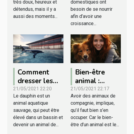
très doux, heureux et
domestiques ont
grogne
détendus, mais il y a
besoin de se nourrir
aussi des moments...
afin d’avoir une
croissance...
Comment
Bien-être
dresser les
animal :
dauphins ?
comment
21/05/2021 22:20
21/05/2021 22:17
Le dauphin est un
Avoir des animaux de
prendre soin
animal aquatique
compagnie, implique,
des animaux
sauvage, qui peut être
qu’il faut bien s’en
domestiques ?
élevé dans un bassin et
occuper. Car le bien-
devenir un animal de...
être d’un animal est le...