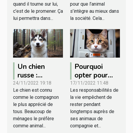
rond ?
quand il tourne sur lui,
pour que l’animal
c’est de le promener. Ça
s’intègre au mieux dans
lui permettra dans...
la société. Cela...
Un chien
Pourquoi
russe :
opter pour
quelques
une chatière
24/11/2022 19:18
17/11/2022 11:48
Le chien est connu
Les responsabilités de
raisons de
électronique?
comme le compagnon
la vie empêchent de
choisir Husky
le plus apprécié de
rester pendant
Sibérien
tous. Beaucoup de
longtemps auprès de
ménages le préfère
ses animaux de
comme animal...
compagnie et...