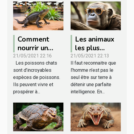
Comment
Les animaux
nourrir un
les plus
poisson chat ?
intelligents au
21/05/2021 22:16
21/05/2021 22:13
Les poissons chats
Il faut reconnaitre que
monde
sont d’incroyables
l’homme n’est pas le
espèces de poissons.
seul être sur terre à
Ils peuvent vivre et
détenir une parfaite
prospérer à...
intelligence. En...