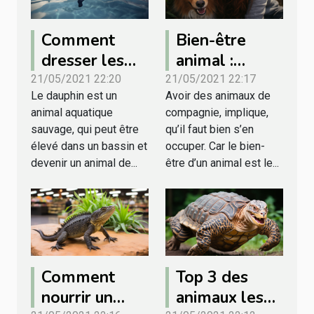
Comment
Bien-être
dresser les
animal :
dauphins ?
comment
21/05/2021 22:20
21/05/2021 22:17
Le dauphin est un
Avoir des animaux de
prendre soin
animal aquatique
compagnie, implique,
des animaux
sauvage, qui peut être
qu’il faut bien s’en
domestiques ?
élevé dans un bassin et
occuper. Car le bien-
devenir un animal de...
être d’un animal est le...
Comment
Top 3 des
nourrir un
animaux les