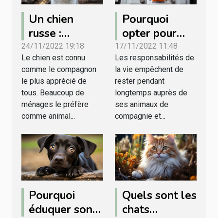
Un chien
Pourquoi
russe :
opter pour
quelques
une chatière
24/11/2022 19:18
17/11/2022 11:48
Le chien est connu
Les responsabilités de
raisons de
électronique?
comme le compagnon
la vie empêchent de
choisir Husky
le plus apprécié de
rester pendant
Sibérien
tous. Beaucoup de
longtemps auprès de
ménages le préfère
ses animaux de
comme animal...
compagnie et...
Pourquoi
Quels sont les
éduquer son
chats