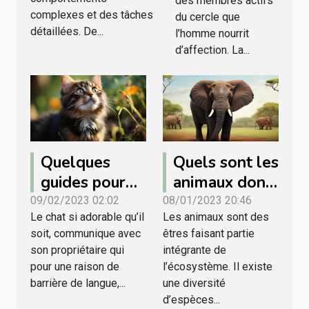
des membres actifs
complexes et des tâches
du cercle que
détaillées. De...
l’homme nourrit
d’affection. La...
Quelques
Quels sont les
guides pour
animaux dont
déchiffrer le
les noms
09/02/2023 02:02
08/01/2023 20:46
Le chat si adorable qu’il
Les animaux sont des
langage de
commencent
soit, communique avec
êtres faisant partie
votre chat
par la lettre N
son propriétaire qui
intégrante de
?
pour une raison de
l’écosystème. Il existe
barrière de langue,...
une diversité
d’espèces...