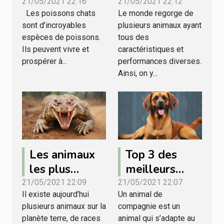
poisson chat ?
plus rapides
21/05/2021 22:16
21/05/2021 22:12
Les poissons chats
Le monde regorge de
au monde
sont d’incroyables
plusieurs animaux ayant
espèces de poissons.
tous des
Ils peuvent vivre et
caractéristiques et
prospérer à...
performances diverses.
Ainsi, on y...
Les animaux
Top 3 des
les plus
meilleurs
agressifs au
animaux de
21/05/2021 22:09
21/05/2021 22:07
Il existe aujourd’hui
Un animal de
monde
compagnies
plusieurs animaux sur la
compagnie est un
planète terre, de races
animal qui s’adapte au