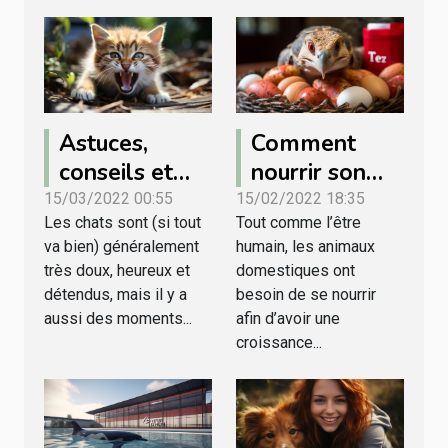
Astuces,
Comment
conseils et
nourrir son
faits
animal
15/03/2022 00:55
15/02/2022 18:35
Les chats sont (si tout
Tout comme l’être
concernant le
domestique ?
va bien) généralement
humain, les animaux
chat qui
très doux, heureux et
domestiques ont
grogne
détendus, mais il y a
besoin de se nourrir
aussi des moments...
afin d’avoir une
croissance...