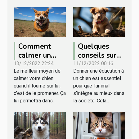
Comment
Quelques
calmer un
conseils sur
chien qui
l’éducation
13/12/2022 22:24
11/12/2022 00:16
Le meilleur moyen de
Donner une éducation à
tourne en
d’un chien
calmer votre chien
un chien est essentiel
rond ?
quand il tourne sur lui,
pour que l’animal
c’est de le promener. Ça
s’intègre au mieux dans
lui permettra dans...
la société. Cela...