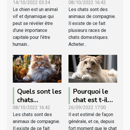
chien ?
domestiques
14/10/2022 03:34
08/10/2022 16:42
Le chien est un animal
Les chats sont des
les plus chers
vif et dynamique qui
animaux de compagnie.
du monde ?
peut se révéler être
Il existe de ce fait
d’une importance
plusieurs races de
capitale pour l’être
chats domestiques.
humain...
Acheter...
Quels sont les
Pourquoi le
chats
chat est t-il
domestiques
une bonne
08/10/2022 16:42
26/09/2022 17:00
Les chats sont des
Il est estimé de façon
les plus chers
compagnie ?
animaux de compagnie.
générale, et ce, depuis
du monde ?
Il existe de ce fait
fort moment que le chat