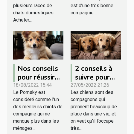
plusieurs races de
est d’une très bonne
chats domestiques.
compagnie....
Acheter...
Nos conseils
2 conseils à
pour réussir
suivre pour
l’élevage d’un
prendre soin
18/08/2022 15:44
27/05/2022 21:26
Le Pomsky est
Les chiens sont des
chiot Pomsky
de son chien
considéré comme l’un
compagnons qui
des meilleurs chiots de
prennent beaucoup de
compagnie qui ne
place dans une vie, et
manque plus dans les
on veut qu’il l’occupe
ménages...
très...