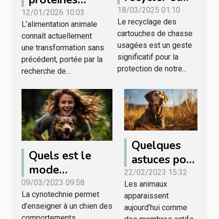
éliminer les
18/03/2025 01:10
d'insectes
12/01/2026 10:03
Le recyclage des
cartouches de
L’alimentation animale
révolutionnent
cartouches de chasse
connaît actuellement
chasse
l'alimentation
usagées est un geste
une transformation sans
usagées
animale ?
significatif pour la
précédent, portée par la
protection de notre...
recherche de...
Quelques
Quels est le
astuces pour
mode
retrouver
22/02/2023 15:32
fonctionnement
09/03/2023 09:58
Les animaux
votre animal
La cynotechnie permet
de la
apparaissent
perdu
d’enseigner à un chien des
aujourd’hui comme
cynotechnique ?
comportements